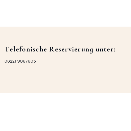
T
e
l
e
f
o
n
i
s
c
h
e
R
e
s
e
r
v
i
e
r
u
n
g
u
n
t
e
r
:
06221 9067605